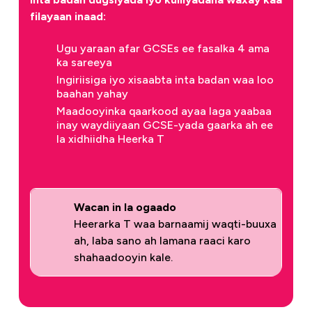
filayaan inaad:
Ugu yaraan afar GCSEs ee fasalka 4 ama
ka sareeya
Ingiriisiga iyo xisaabta inta badan waa loo
baahan yahay
Maadooyinka qaarkood ayaa laga yaabaa
inay waydiiyaan GCSE-yada gaarka ah ee
la xidhiidha Heerka T
Wacan in la ogaado
Heerarka T waa barnaamij waqti-buuxa
ah, laba sano ah lamana raaci karo
shahaadooyin kale.