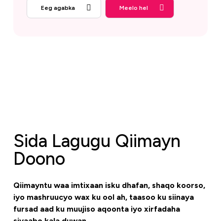
Eeg agabka
Meelo hel
Sida Lagugu Qiimayn
Doono
Qiimayntu waa imtixaan isku dhafan, shaqo koorso,
iyo mashruucyo wax ku ool ah, taasoo ku siinaya
fursad aad ku muujiso aqoonta iyo xirfadaha
siyaabo kala duwan.