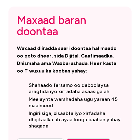
Maxaad baran
doontaa
Waxaad diiradda saari doontaa hal maado
oo qoto dheer, sida Dijital, Caafimaadka,
Dhismaha ama Waxbarashada. Heer kasta
oo T wuxuu ka kooban yahay:
Shahaado farsamo oo daboolaysa
aragtida iyo xirfadaha asaasiga ah
Meelaynta warshadaha ugu yaraan 45
maalmood
Ingiriisiga, xisaabta iyo xirfadaha
dhijitaalka ah ayaa looga baahan yahay
shaqada