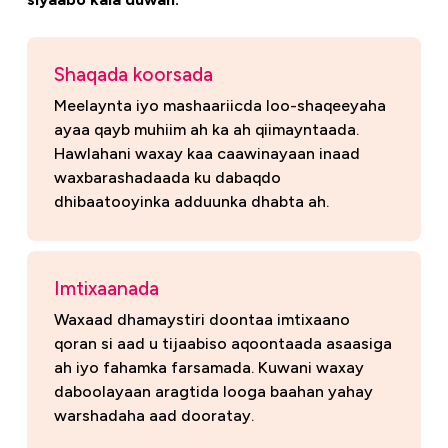
Shaqada koorsada
Meelaynta iyo mashaariicda loo-shaqeeyaha
ayaa qayb muhiim ah ka ah qiimayntaada.
Hawlahani waxay kaa caawinayaan inaad
waxbarashadaada ku dabaqdo
dhibaatooyinka adduunka dhabta ah.
Imtixaanada
Waxaad dhamaystiri doontaa imtixaano
qoran si aad u tijaabiso aqoontaada asaasiga
ah iyo fahamka farsamada. Kuwani waxay
daboolayaan aragtida looga baahan yahay
warshadaha aad dooratay.