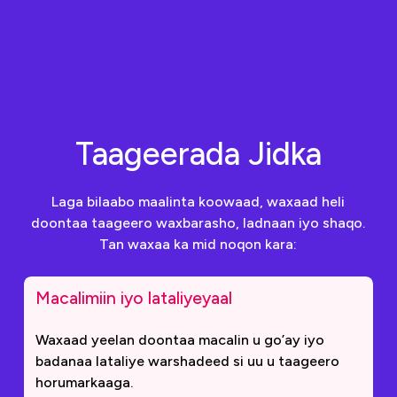
Taageerada Jidka
Laga bilaabo maalinta koowaad, waxaad heli
doontaa taageero waxbarasho, ladnaan iyo shaqo.
Tan waxaa ka mid noqon kara:
Macalimiin iyo lataliyeyaal
Waxaad yeelan doontaa macalin u go’ay iyo
badanaa lataliye warshadeed si uu u taageero
horumarkaaga.