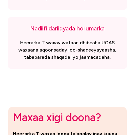
Nadiifi dariiqyada horumarka
Heerarka T waxay wataan dhibcaha UCAS
waxaana aqoonsaday loo-shaqeeyayaasha,
tababarada shaqada iyo jaamacadaha.
Maxaa xigi doona?
Heerarka T waxaa loogu talagalay inay kuugu