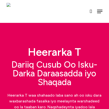
U
gudub
Menu
raadinta
qaybta
ugu
muhiimsan
Heerarka T
Dariiq Cusub Oo Isku-
Darka Daraasadda iyo
Shaqada
Heerarka T waa shahaado laba sano ah oo isku dara
waxbarashada fasalka iyo meelaynta warshadeed
oo la taaban karo. Naqshadeynta iyadoo lala