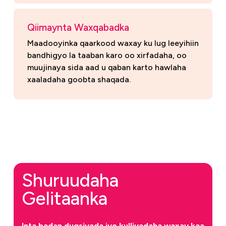
Qiimaynta Waxqabadka
Maadooyinka qaarkood waxay ku lug leeyihiin
bandhigyo la taaban karo oo xirfadaha, oo
muujinaya sida aad u qaban karto hawlaha
xaaladaha goobta shaqada.
Shuruudaha
Gelitaanka
Inta badan dugsiyada iyo kulliyadaha waxay kaa