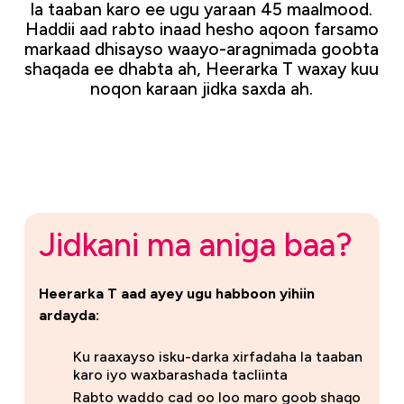
la taaban karo ee ugu yaraan 45 maalmood.
Haddii aad rabto inaad hesho aqoon farsamo
markaad dhisayso waayo-aragnimada goobta
shaqada ee dhabta ah, Heerarka T waxay kuu
noqon karaan jidka saxda ah.
Jidkani ma aniga baa?
Heerarka T aad ayey ugu habboon yihiin
ardayda:
Ku raaxayso isku-darka xirfadaha la taaban
karo iyo waxbarashada tacliinta
Rabto waddo cad oo loo maro goob shaqo