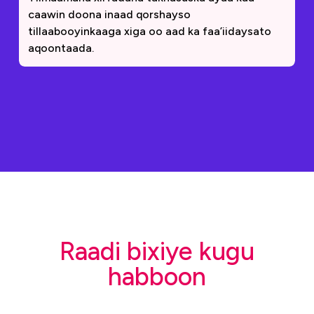
caawin doona inaad qorshayso
tillaabooyinkaaga xiga oo aad ka faa’iidaysato
aqoontaada.
Raadi bixiye kugu
habboon