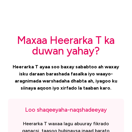
Maxaa Heerarka T ka
duwan yahay?
Heerarka T ayaa soo baxay sababtoo ah waxay
isku daraan barashada fasalka iyo waayo-
aragnimada warshadaha dhabta ah, iyagoo ku
siinaya aqoon iyo xirfado la taaban karo.
Loo shaqeeyaha-naqshadeeyay
Heerarka T waxaa lagu abuuray fikrado
ganacsi, taasoo hubinaysa inaad barato