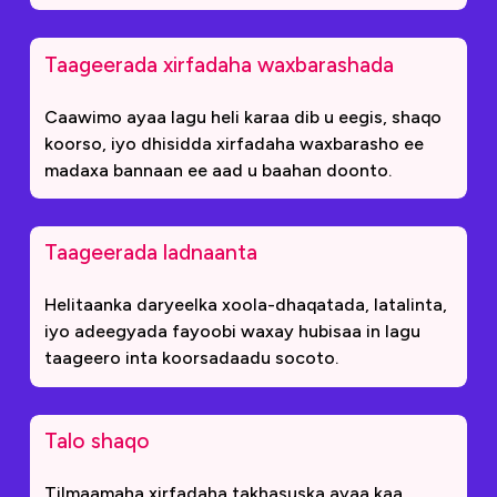
Taageerada xirfadaha waxbarashada
Caawimo ayaa lagu heli karaa dib u eegis, shaqo
koorso, iyo dhisidda xirfadaha waxbarasho ee
madaxa bannaan ee aad u baahan doonto.
Taageerada ladnaanta
Helitaanka daryeelka xoola-dhaqatada, latalinta,
iyo adeegyada fayoobi waxay hubisaa in lagu
taageero inta koorsadaadu socoto.
Talo shaqo
Tilmaamaha xirfadaha takhasuska ayaa kaa