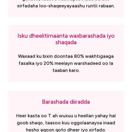
xirfadaha loo-shaqeeyayaashu runtii rabaan.
Isku dheelitirnaanta waxbarashada iyo
shaqada
Waxaad ku bixin doontaa 80% wakhtigaaga
fasalka iyo 20% meelayn warshadeed oo la
taaban karo.
Barashada diiradda
Heer kasta oo T ah wuxuu u heellan yahay hal
goob shaqo, taasoo kuu oggolaanaysa inaad
hesho aqoon qoto dheer iyo xirfado.