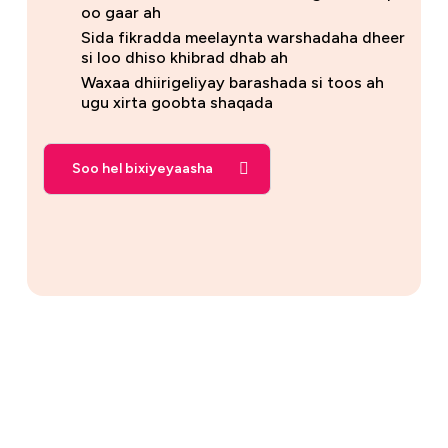
oo gaar ah
Sida fikradda meelaynta warshadaha dheer
si loo dhiso khibrad dhab ah
Waxaa dhiirigeliyay barashada si toos ah
ugu xirta goobta shaqada
Soo hel bixiyeyaasha