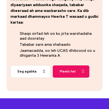
diyaariyaan adduunka shaqada, tababar
dheeraad ah ama waxbarasho sare. Ka dib
markaad dhammayso Heerka T waxaad u gudbi
kartaa:
Shaqo xirfad leh oo ku jirta warshadaha
aad dooratay
Tababar sare ama shahaado
Jaamacadda, oo leh UCAS dhibcood oo u
dhiganta 3 Heerarka A
Eeg agabka
Meelo hel