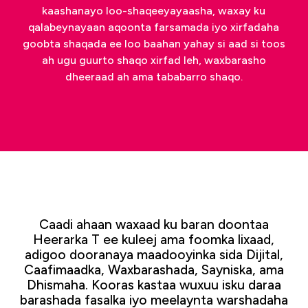
kaashanayo loo-shaqeeyayaasha, waxay ku
qalabeynayaan aqoonta farsamada iyo xirfadaha
goobta shaqada ee loo baahan yahay si aad si toos
ah ugu guurto shaqo xirfad leh, waxbarasho
dheeraad ah ama tababarro shaqo.
Caadi ahaan waxaad ku baran doontaa
Heerarka T ee kuleej ama foomka lixaad,
adigoo dooranaya maadooyinka sida Dijital,
Caafimaadka, Waxbarashada, Sayniska, ama
Dhismaha. Kooras kastaa wuxuu isku daraa
barashada fasalka iyo meelaynta warshadaha