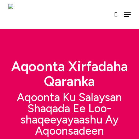
U
gudub
Menu
raadinta
qaybta
ugu
muhiimsan
Aqoonta Xirfadaha
Qaranka
Aqoonta Ku Salaysan
Shaqada Ee Loo-
shaqeeyayaashu Ay
Aqoonsadeen