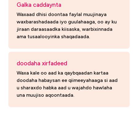
Galka caddaynta
Waxaad dhisi doontaa faylal muujinaya
waxbarashadaada iyo guulahaaga, oo ay ku
jiraan daraasaadka kiisaska, warbixinnada
ama tusaalooyinka shaqadaada.
doodaha xirfadeed
Waxa kale oo aad ka qaybqaadan kartaa
doodaha habaysan ee qiimeeyahaaga si aad
u sharaxdo habka aad u wajahdo hawlaha
una muujiso aqoontaada.