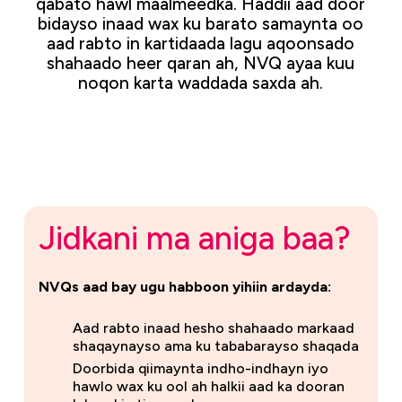
qabato hawl maalmeedka. Haddii aad door
bidayso inaad wax ku barato samaynta oo
aad rabto in kartidaada lagu aqoonsado
shahaado heer qaran ah, NVQ ayaa kuu
noqon karta waddada saxda ah.
Jidkani ma aniga baa?
NVQs aad bay ugu habboon yihiin ardayda:
Aad rabto inaad hesho shahaado markaad
shaqaynayso ama ku tababarayso shaqada
Doorbida qiimaynta indho-indhayn iyo
hawlo wax ku ool ah halkii aad ka dooran