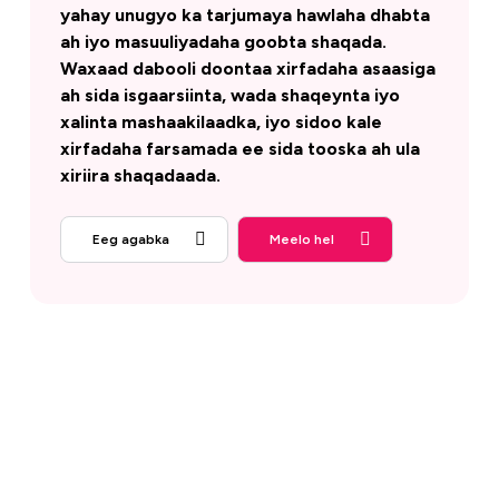
yahay unugyo ka tarjumaya hawlaha dhabta
ah iyo masuuliyadaha goobta shaqada.
Waxaad dabooli doontaa xirfadaha asaasiga
ah sida isgaarsiinta, wada shaqeynta iyo
xalinta mashaakilaadka, iyo sidoo kale
xirfadaha farsamada ee sida tooska ah ula
xiriira shaqadaada.
Eeg agabka
Meelo hel