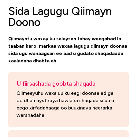
Sida Lagugu Qiimayn
Doono
Qiimayntu waxay ku salaysan tahay waxqabad la
taaban karo, markaa waxaa lagugu qiimayn doonaa
sida ugu wanaagsan ee aad u gudato shaqadaada
xaaladaha dhabta ah.
U fiirsashada goobta shaqada
Qiimeeyuhu waxa uu ku eegi doonaa adiga
oo dhamaystiraya hawlaha shaqada si uu u
eego xirfadahaaga oo buuxinaya heerarka
warshadaha.