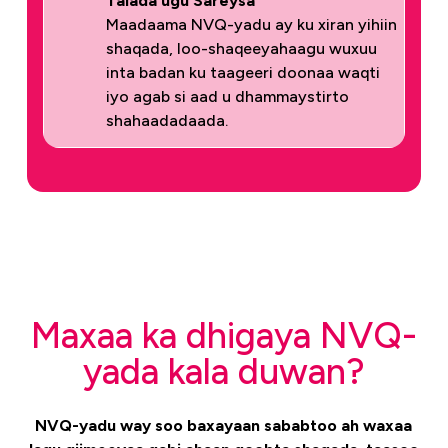
Talada ugu Sareysa
Maadaama NVQ-yadu ay ku xiran yihiin
shaqada, loo-shaqeeyahaagu wuxuu
inta badan ku taageeri doonaa waqti
iyo agab si aad u dhammaystirto
shahaadadaada.
Maxaa ka dhigaya NVQ-
yada kala duwan?
NVQ-yadu way soo baxayaan sababtoo ah waxaa