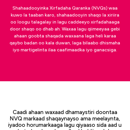
Shahaadooyinka Xirfadaha Qaranka (NVQs) waa
kuwo la taaban karo, shahaadooyin shaqo la xiriira
oo loogu talagalay in lagu caddeeyo xirfadahaaga
door shaqo oo dhab ah. Waxaa lagu qiimeeyaa gebi
ahaan goobta shaqada waxaana laga heli karaa
qaybo badan oo kala duwan, laga bilaabo dhismaha
iyo martigelinta ilaa caafimaadka iyo ganacsiga.
Caadi ahaan waxaad dhamaystiri doontaa
NVQ markaad shaqaynayso ama meelaynta,
iyadoo horumarkaaga lagu qiyaaso sida aad u