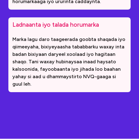
horumarkaaga iyo ururinta caddaynta.
Ladnaanta iyo talada horumarka
Marka lagu daro taageerada goobta shaqada iyo
qiimeeyaha, bixiyeyaasha tababbarku waxay inta
badan bixiyaan daryeel xoolaad iyo hagitaan
shaqo. Tani waxay hubinaysaa inaad haysato
kalsoonida, fayoobaanta iyo jihada loo baahan
yahay si aad u dhammaystirto NVQ-gaaga si
guul leh.