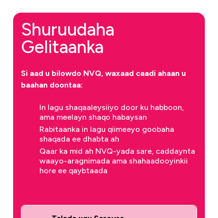
Shuruudaha
Gelitaanka
Si aad u bilowdo NVQ, waxaad caadi ahaan u
baahan doontaa:
In lagu shaqaaleysiiyo door ku habboon,
ama meelayn shaqo habaysan
Rabitaanka in lagu qiimeeyo goobaha
shaqada ee dhabta ah
Qaar ka mid ah NVQ-yada sare, caddaynta
waayo-aragnimada ama shahaadooyinkii
hore ee qaybtaada