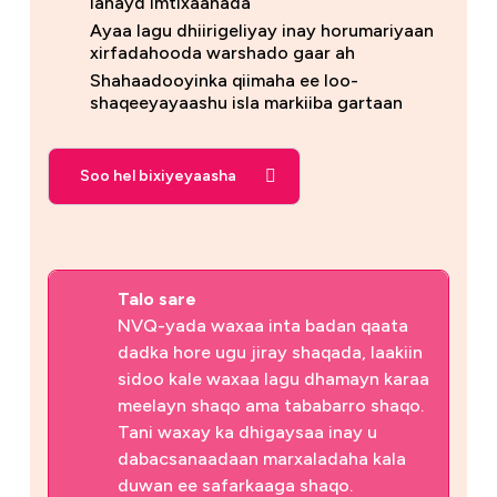
lahayd imtixaanada
Ayaa lagu dhiirigeliyay inay horumariyaan
xirfadahooda warshado gaar ah
Shahaadooyinka qiimaha ee loo-
shaqeeyayaashu isla markiiba gartaan
Soo hel bixiyeyaasha
Talo sare
NVQ-yada waxaa inta badan qaata
dadka hore ugu jiray shaqada, laakiin
sidoo kale waxaa lagu dhamayn karaa
meelayn shaqo ama tababarro shaqo.
Tani waxay ka dhigaysaa inay u
dabacsanaadaan marxaladaha kala
duwan ee safarkaaga shaqo.