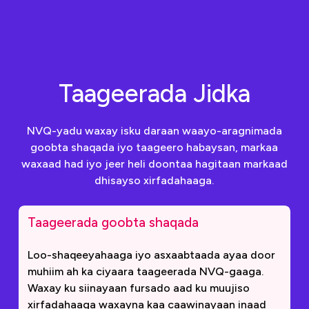
Taageerada Jidka
NVQ-yadu waxay isku daraan waayo-aragnimada
goobta shaqada iyo taageero habaysan, markaa
waxaad had iyo jeer heli doontaa hagitaan markaad
dhisayso xirfadahaaga.
Taageerada goobta shaqada
Loo-shaqeeyahaaga iyo asxaabtaada ayaa door
muhiim ah ka ciyaara taageerada NVQ-gaaga.
Waxay ku siinayaan fursado aad ku muujiso
xirfadahaaga waxayna kaa caawinayaan inaad