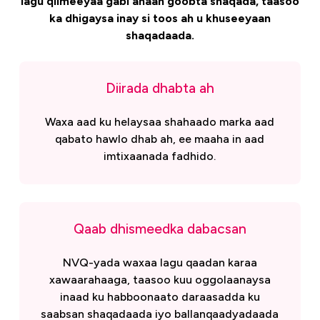
lagu qiimeeyaa gabi ahaan goobta shaqada, taasoo
ka dhigaysa inay si toos ah u khuseeyaan
shaqadaada.
Diirada dhabta ah
Waxa aad ku helaysaa shahaado marka aad
qabato hawlo dhab ah, ee maaha in aad
imtixaanada fadhido.
Qaab dhismeedka dabacsan
NVQ-yada waxaa lagu qaadan karaa
xawaarahaaga, taasoo kuu oggolaanaysa
inaad ku habboonaato daraasadda ku
saabsan shaqadaada iyo ballanqaadyadaada