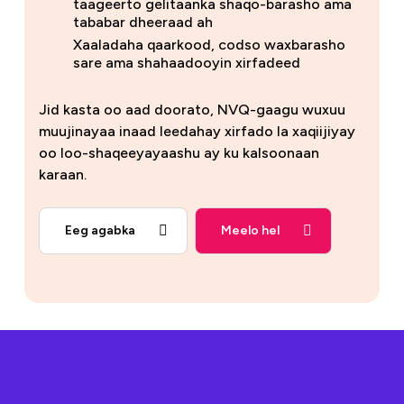
taageerto gelitaanka shaqo-barasho ama
tababar dheeraad ah
Xaaladaha qaarkood, codso waxbarasho
sare ama shahaadooyin xirfadeed
Jid kasta oo aad doorato, NVQ-gaagu wuxuu
muujinayaa inaad leedahay xirfado la xaqiijiyay
oo loo-shaqeeyayaashu ay ku kalsoonaan
karaan.
Eeg agabka
Meelo hel