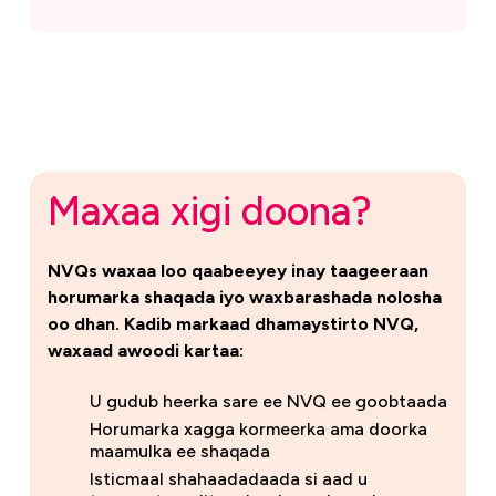
Maxaa xigi doona?
NVQs waxaa loo qaabeeyey inay taageeraan
horumarka shaqada iyo waxbarashada nolosha
oo dhan. Kadib markaad dhamaystirto NVQ,
waxaad awoodi kartaa:
U gudub heerka sare ee NVQ ee goobtaada
Horumarka xagga kormeerka ama doorka
maamulka ee shaqada
Isticmaal shahaadadaada si aad u