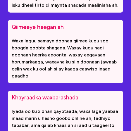
isku dheelitirto qiimaynta shaqada maalinlaha ah.
Qiimeeye heegan ah
Waxa laguu samayn doonaa qiimee kugu soo
booqda goobta shaqada. Waxay kugu hagi
doonaan heerka aqoonta, waxay eegayaan
horumarkaaga, waxayna ku siin doonaan jawaab
celin wax ku ool ah si ay kaaga caawiso inaad
gaadho.
Khayraadka waxbarashada
Iyada oo ku xidhan qaybtaada, waxa laga yaabaa
inaad marin u hesho goobo online ah, fadhiyo
tababar, ama qalab khaas ah si aad u taageerto