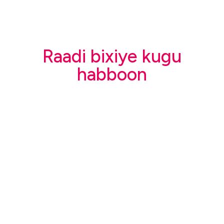
Raadi bixiye kugu
habboon
Dugsiga
Swiss
Cottage