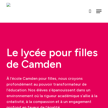
Passer
au
Menu
recherch
contenu
principal
Le lycée pour filles
de Camden
À l’école Camden pour filles, nous croyons
profondément au pouvoir transformateur de
l’éducation. Nos élèves s’épanouissent dans un
environnement où la rigueur académique s’allie à la
créativité, à la compassion et à un engagement
profond en faveur de l’égalité.