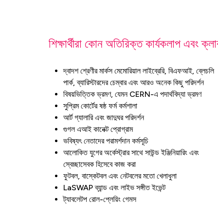
শিক্ষার্থীরা কোন অতিরিক্ত কার্যকলাপ এবং ক্
দ্বাদশ শ্রেণীর মার্কস মেমোরিয়াল লাইব্রেরি, বিএফআই, ব্লেচলি
পার্ক, ব্যারিস্টারদের চেম্বার এবং আরও অনেক কিছু পরিদর্শন
বিষয়ভিত্তিক ভ্রমণ, যেমন CERN-এ পদার্থবিদ্যা ভ্রমণ
সুপ্রিম কোর্টের ষষ্ঠ ফর্ম কর্মশালা
আর্ট গ্যালারি এবং জাদুঘর পরিদর্শন
গুগল এআই কানেক্ট প্রোগ্রাম
ভবিষ্যৎ নেতাদের পরামর্শদান কর্মসূচি
আলোকিত যুগের অর্কেস্ট্রার সাথে সাউন্ড ইঞ্জিনিয়ারিং এবং
স্বেচ্ছাসেবক হিসেবে কাজ করা
ফুটবল, বাস্কেটবল এবং নেটবলের মতো খেলাধুলা
LaSWAP ব্যান্ড এবং লাইভ সঙ্গীত ইভেন্ট
ট্যাবলেটপ রোল-প্লেয়িং গেমস