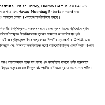
k Institute, British Library, Harrow CAMHS এবং BAE-তে
েখ করা যেতে পারে, এবং Havas, Moonbug Entertainment এবং
আমাদের চলমান T-স্তরের অংশীদারিত্ব রয়েছে।
র্থীরা বিশ্ববিদ্যালয়ে আবেদন করলে তাদের প্রথম পছন্দের প্রতিষ্ঠানে স্থান
ং প্রতিযোগিতামূলক বিশ্ববিদ্যালয়ের তুলনায় আমাদের অগ্রগতির হার খুবই
থক; এই বছর বৃত্তিমূলক বিষয়ে অধ্যয়নরত শিক্ষার্থীরা ম্যানচেস্টার, QMUL এবং
বং ফিন্যান্স এবং শিক্ষাগত মনোবিজ্ঞানের মতো প্রতিযোগিতামূলক কোর্সে স্থান পাওয়ায়
রুণ প্রাপ্তবয়স্ক যাদের সম্প্রদায় এবং ন্যায়বিচার সম্পর্কে গভীর সচেতনতা
স্তৃত পাঠ্যক্রম এবং বিস্তৃত ষষ্ঠ শ্রেণির অভিজ্ঞতা প্রদান করতে পেরে গর্বিত।