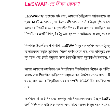
LaSWAP-তে জীবন কেমন?
LaSWAP হল ‘চয়েসের ষষ্ঠ রূপ’, আমাদের বৈচিত্র্যময় পাঠ্যক্রমের ক
প্রায় 40টি A লেভেল, 10টিরও বেশি লেভেল 3 টেকনিক্যাল/ভোকেশনা
আমাদের শিক্ষার্থীরা অনেক সৃজনশীল উপায়ে বিষয় এবং পথ একত্রিত
শিক্ষার্থীদের একটি বিশাল, বৈচিত্র্যময় ক্যাম্পাস অভিজ্ঞতা রয়েছে, ত
শিক্ষাগত উৎকর্ষতার পাশাপাশি, LaSWAP ব্যাপক সমৃদ্ধি এবং পাঠ্যক্রম
‘ডানজিয়নস অ্যান্ড ড্রাগনস’, বিতর্ক ক্লাব থেকে নাচ, এবং ভবিষ্যত 
মূল অংশ এবং চারটি স্কুলের সকল শিক্ষার্থীর জন্য সুযোগগুলি উপলব্ধ, য
আমরা আমাদের ক্যারিয়ার এবং উচ্চশিক্ষার দিকনির্দেশনা নিয়েও খুব গর্
রয়েছে এবং শিক্ষার্থীরা ব্যক্তিগত সহায়তা এবং নির্দেশনা পেতে পারে। ফ
থাকে, এবং অনেক বিশ্ববিদ্যালয়ের পাশাপাশি UCAS ডিসকভারিতে পাথওয
দেয়।
অক্সব্রিজ বা মেডিসিন এবং সংলগ্ন কোর্সে আবেদন করতে ইচ্ছুক LaSWAP শ
জর্জ, গির্টন এবং হার্টফোর্ড কলেজ এবং আরও অনেক কিছুর সাথে সংযোগ