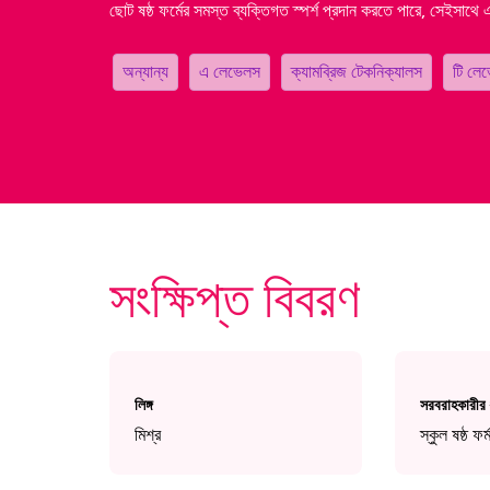
ছোট ষষ্ঠ ফর্মের সমস্ত ব্যক্তিগত স্পর্শ প্রদান করতে পারে, সেইসাথে
অন্যান্য
এ লেভেলস
ক্যামব্রিজ টেকনিক্যালস
টি লে
সংক্ষিপ্ত বিবরণ
লিঙ্গ
সরবরাহকারীর
সার্চ করতে এন্টার টিপুন অথবা বন্ধ করতে ESC টিপুন।
মিশ্র
স্কুল ষষ্ঠ ফর্