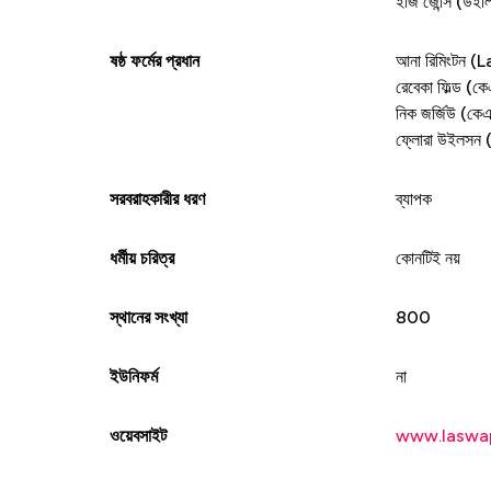
ইজি জোন্স (উইলি
ষষ্ঠ ফর্মের প্রধান
আনা রিমিংটন (L
রেবেকা ফিল্ড (ক
নিক জর্জিউ (কেএস
ফ্লোরা উইলসন (
সরবরাহকারীর ধরণ
ব্যাপক
ধর্মীয় চরিত্র
কোনটিই নয়
স্থানের সংখ্যা
800
ইউনিফর্ম
না
ওয়েবসাইট
www.laswap