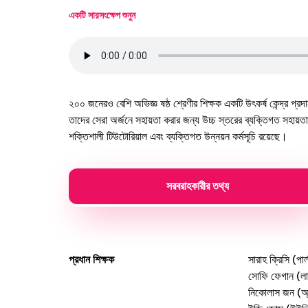
একটি সারসংক্ষেপ শুনুন
২০০ জনেরও বেশি অভিজ্ঞ ষষ্ঠ শ্রেণীর শিক্ষক একটি উৎকর্ষ কেন্দ্র প্রদা
তাদের সেরা অর্জনে সহায়তা করার জন্য উচ্চ স্তরের ব্যক্তিগত সহা
শক্তিশালী টিউটোরিয়াল এবং ব্যক্তিগত উন্নয়ন কর্মসূচি রয়েছে।
সরবরাহকারীর তথ্য
প্রধান শিক্ষক
সারাহ ক্রিসি (পার্
সোফি ফেগান (লা স
নিকোলাস জন (অ্যা