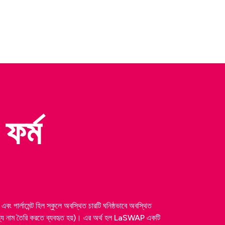
ফর্ম
বং পার্লামেন্ট হিল স্কুলে অবস্থিত চারটি ঘনিষ্ঠভাবে অবস্থিত
নন্য নাম তৈরি করতে ব্যবহৃত হয়)। এর অর্থ হল LaSWAP একটি