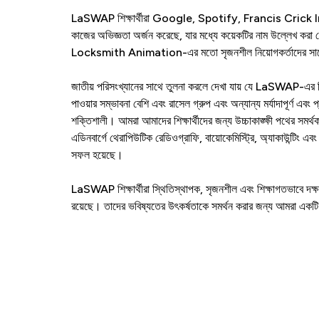
LaSWAP শিক্ষার্থীরা Google, Spotify, Francis Cric
কাজের অভিজ্ঞতা অর্জন করেছে, যার মধ্যে কয়েকটির নাম উল্ল
Locksmith Animation-এর মতো সৃজনশীল নিয়োগকর্তাদের সাথে 
জাতীয় পরিসংখ্যানের সাথে তুলনা করলে দেখা যায় যে LaSWAP-এর শিক্ষা
পাওয়ার সম্ভাবনা বেশি এবং রাসেল গ্রুপ এবং অন্যান্য মর্যাদাপূর্ণ এব
শক্তিশালী। আমরা আমাদের শিক্ষার্থীদের জন্য উচ্চাকাঙ্ক্ষী পথের সমর্
এডিনবার্গে থেরাপিউটিক রেডিওগ্রাফি, বায়োকেমিস্ট্রি, অ্যাকাউন্টিং এ
সফল হয়েছে।
LaSWAP শিক্ষার্থীরা স্থিতিস্থাপক, সৃজনশীল এবং শিক্ষাগতভাবে দক্ষ ত
রয়েছে। তাদের ভবিষ্যতের উৎকর্ষতাকে সমর্থন করার জন্য আমরা একটি বি